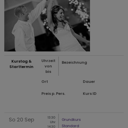
Uhrzeit
Kurstag &
Bezeichnung
von
Starttermin
bis
Ort
Dauer
Preis p. Pers.
Kurs ID
13:30
So
20 Sep
Grundkurs
Uhr
Standard
14:30