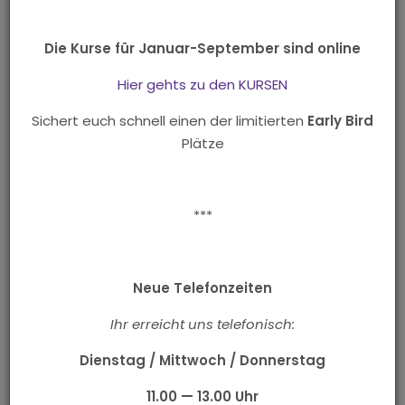
Wir bereiten euch auf euren schönsten Tag im Leben
vor! Die Hochzeit steht nun vor der Tür und Ihr bzw. eure
Die Kurse für Januar-September sind online
Eltern, Trauzeugen und Gäste habt ganz vergessen,
dass man auf einer Hochzeit ja auch ein wenig tanzen
Hier gehts zu den KURSEN
sollte und seid euch unsicher !?
Sichert euch schnell einen der limitierten
Early Bird
Wir haben die perfekte Lösung:
Plätze
Meldet euch zu einem
Hochzeitscrashkurs
(siehe
unten) an! Nehmt euch
Privatstunden
für euren
speziellen Hochzeitstanz/Weddingdance! Oder macht
***
einen individuellen
Privatkurs
mit euren Trauzeugen,
eurer Familie und Hochzeitsgästen ganz unter sich! Und
wir haben noch mehr… Wie wärs mit einem
Chrashkurs
Neue Telefonzeiten
direkt an eurer Feier
oder einem
Moderator
für eure
Hochzeit.
Ihr erreicht uns telefonisch:
Musik für den Brauttanz:
Dienstag / Mittwoch / Donnerstag
Hier findet ihr eine kleine Auswahl an Musik, die vielleicht
etwas für euren Brauttanz wäre. Viel Spaß beim
11.00 — 13.00 Uhr