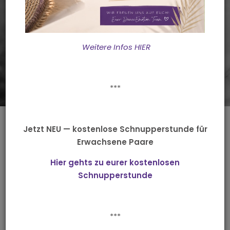
Brautpaare, Trauzeugen, Eltern
& Gäste
Weitere Infos HIER
***
Ja ich will...
Jetzt NEU — kostenlose Schnupperstunde für
Erwachsene Paare
für den schönsten Tanz in eurem
Hier gehts zu eurer kostenlosen
Schnupperstunde
Leben
***