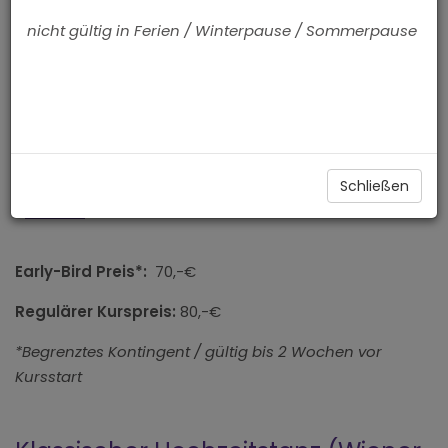
Reinhören! Hier gehts zur
Musik für den Brauttanz
.
nicht gültig in Ferien / Winterpause / Sommerpause
Interview mit uns:
2 Linke Füße !? Gibt´s nicht…! Hier geht es zum
Interview
mit den häufigsten Fragen und Antworten rund um das
Thema Brauttanz
.
Weitere Infos
Schließen
Early-Bird Preis*:
70,-€
Regulärer Kurspreis:
80,-€
*Begrenztes Kontingent / gültig bis 2 Wochen vor
Kursstart