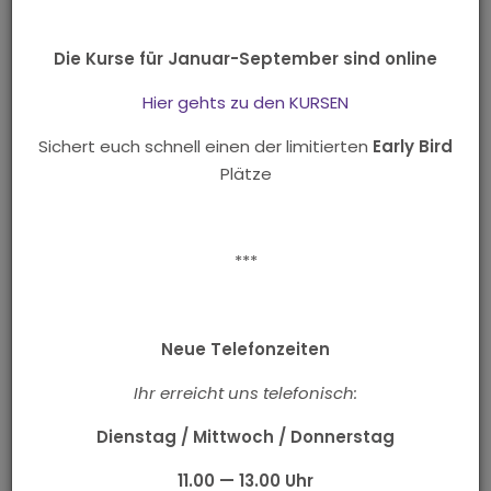
Weitere Infos
Die Kurse für Januar-September sind online
Hier gehts zu den KURSEN
5er-Karte:
80,00 Euro
Sichert euch schnell einen der limitierten
Early Bird
Plätze
10er-Karte:
150,00 Euro
HipHop-Club:
40,00 Euro mtl.
Hier gibt es weitere Infos
zur Club-Mitgliedschaft
.​
***
Hip Hop
Neue Telefonzeiten
Uhrzeit
Kurstag &
Ihr erreicht uns telefonisch:
Bezeichnung
von
Starttermin
bis
Dienstag / Mittwoch / Donnerstag
Ort
Dauer
11.00 — 13.00 Uhr