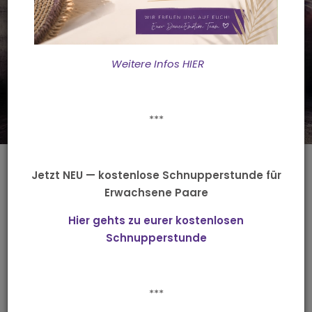
find your own Style
Weitere Infos HIER
***
Dein Lebensstil
Jetzt NEU — kostenlose Schnupperstunde für
Erwachsene Paare
feel the beat
Hier gehts zu eurer kostenlosen
Schnupperstunde
HipHop ist nicht nur ein Tanz oder eine Musikrichtung,
***
sondern ein Lebensstil!