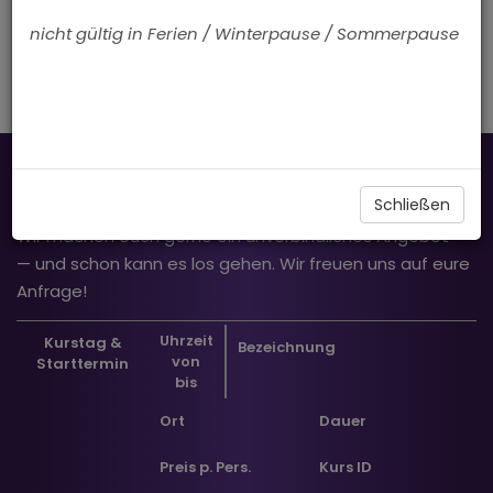
nicht gültig in Ferien / Winterpause / Sommerpause
Privatkurs
Schließen
Wir machen euch gerne ein unverbindliches Angebot
— und schon kann es los gehen. Wir freuen uns auf eure
Anfrage!
Uhrzeit
Kurstag &
Bezeichnung
von
Starttermin
bis
Ort
Dauer
Preis p. Pers.
Kurs ID