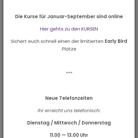
Ihr seid eine lustige Gruppe, wollt unter euch bleiben
und nicht in einem normalen Tanzkurs teilnehmen!?
Die Kurse für Januar-September sind online
Oder ihr seid ein Tanzpaar, dass wert auf Individuelles
Hier gehts zu den KURSEN
Tanztraining legt?
Sichert euch schnell einen der limitierten
Early Bird
Wir bieten euch die Möglichkeit eines Privatkurses oder
Plätze
einer Privatstunde.
Wählt euer eigenes Tanzprogramm, Tag,
Zeitpunkt und Ort (gerne auch bei euch Zuhause – im
***
Wohnzimmer, Partykeller, ...) ganz individuell aus und
stimmt eure Termine mit uns ab.
Weitere Infos
Neue Telefonzeiten
Ihr erreicht uns telefonisch:
Dienstag / Mittwoch / Donnerstag
Du kannst deine Stunde hier auch ganz bequem
11.00 — 13.00 Uhr
online buchen: