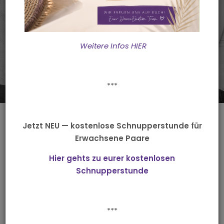
euer Wunsch sei uns Befehl
Weitere Infos HIER
***
Privatkurse &
Jetzt NEU — kostenlose Schnupperstunde für
Erwachsene Paare
Privatstunden
Hier gehts zu eurer kostenlosen
Schnupperstunde
the focus is on you
***