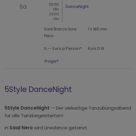
20:00
Sa
DanceNight
Uhr
23:00
Uhr
Saal Bianco bzw.
1 x 180 min
Nero
5,-- Euro p.Person*
Kurs D.N.
Frage?
5Style DanceNight
5Style DanceNight
— Der vielseitige Tanzübungsabend
für alle Tanzbegeisterten!
In
Saal Nero
wird Linedance getanzt.