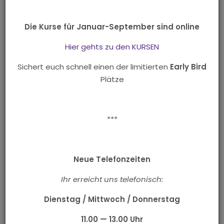
Die DanceNight ist unser freies Tanztraining/freies Üben
begleitend zu den Kursinhalten.
Die Kurse für Januar-September sind online
Hier können die im Kurs gelernten Tanzschritte, in netter
Hier gehts zu den KURSEN
Atmosphäre, zu stimmungsvoller Tanzmusik wie Cha
Cha Cha, Discofox, Tango, Langsamer Walzer uvm.
Sichert euch schnell einen der limitierten
Early Bird
gefestigt und geübt werden.
Plätze
Wie kann ich an der DanceNight teilnehmen?
***
Entweder holst du dir online über unsere App (im App
oder GooglePlay Store erhältlich) oder über die Web
Version unser vergünstigtes
Onlineticket — klick oder
Neue Telefonzeiten
scan den Barcode
.
Ihr erreicht uns telefonisch:
Dienstag / Mittwoch / Donnerstag
11.00 — 13.00 Uhr