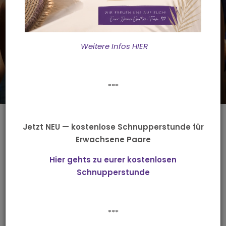
freies Üben
Weitere Infos HIER
***
ChaCha, Walzer und
Jetzt NEU — kostenlose Schnupperstunde für
Erwachsene Paare
Co.
Hier gehts zu eurer kostenlosen
Schnupperstunde
tanzen im Wohlfühlambiente
***