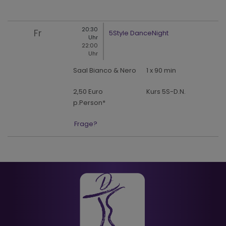
20:30
Fr
5Style DanceNight
Uhr
22:00
Uhr
Saal Bianco & Nero
1 x 90 min
2,50 Euro
Kurs 5S-D.N.
p.Person*
Frage?