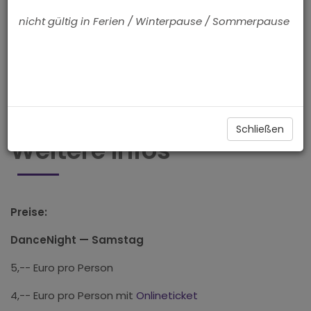
nicht gültig in Ferien / Winterpause / Sommerpause
Oder du kommst einfach vorbei und bezahlst vor
Ort an der Abendkasse ;)
Schließen
Weitere Infos
Preise:
DanceNight — Samstag
5,-- Euro pro Person
4,-- Euro pro Person mit
Onlineticket